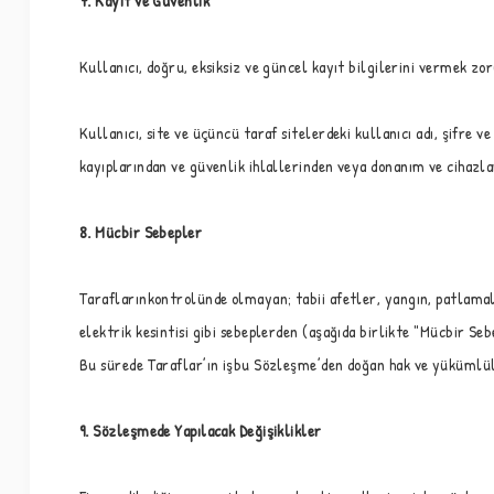
7. Kayıt ve Güvenlik
Kullanıcı, doğru, eksiksiz ve güncel kayıt bilgilerini vermek zo
Kullanıcı, site ve üçüncü taraf sitelerdeki kullanıcı adı, şifre
kayıplarından ve güvenlik ihlallerinden veya donanım ve ciha
8. Mücbir Sebepler
Taraflarınkontrolünde olmayan; tabii afetler, yangın, patlamalar
elektrik kesintisi gibi sebeplerden (aşağıda birlikte "Mücbir S
Bu sürede Taraflar’ın işbu Sözleşme’den doğan hak ve yükümlülü
9. Sözleşmede Yapılacak Değişiklikler