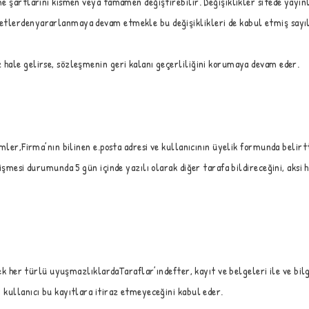
 şartlarını kısmen veya tamamen değiştirebilir. Değişiklikler sitede yayınla
etlerdenyararlanmaya devam etmekle bu değişiklikleri de kabul etmiş sayıl
hale gelirse, sözleşmenin geri kalanı geçerliliğini korumaya devam eder.
ler,Firma’nın bilinen e.posta adresi ve kullanıcının üyelik formunda belirtti
işmesi durumunda 5 gün içinde yazılı olarak diğer tarafa bildireceğini, aksi 
ek her türlü uyuşmazlıklardaTaraflar’ındefter, kayıt ve belgeleri ile ve bilg
 kullanıcı bu kayıtlara itiraz etmeyeceğini kabul eder.