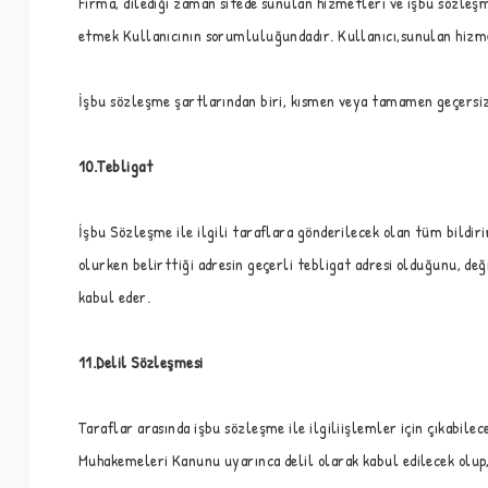
Firma, dilediği zaman sitede sunulan hizmetleri ve işbu sözleşme
etmek Kullanıcının sorumluluğundadır. Kullanıcı,sunulan hizm
İşbu sözleşme şartlarından biri, kısmen veya tamamen geçersiz 
10.Tebligat
İşbu Sözleşme ile ilgili taraflara gönderilecek olan tüm bildirim
olurken belirttiği adresin geçerli tebligat adresi olduğunu, değ
kabul eder.
11.Delil Sözleşmesi
Taraflar arasında işbu sözleşme ile ilgiliişlemler için çıkabilec
Muhakemeleri Kanunu uyarınca delil olarak kabul edilecek olup,