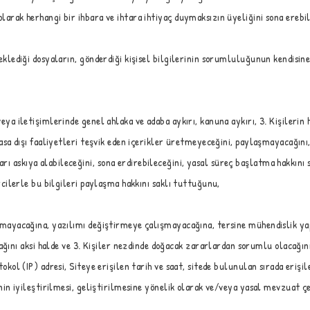
olarak herhangi bir ihbara ve ihtara ihtiyaç duymaksızın üyeliğini sona erebil
a eklediği dosyaların, gönderdiği kişisel bilgilerinin sorumluluğunun kendisin
veya iletişimlerinde genel ahlaka ve adaba aykırı, kanuna aykırı, 3. Kişilerin
ı, yasa dışı faaliyetleri teşvik eden içerikler üretmeyeceğini, paylaşmayaca
rı askıya alabileceğini, sona erdirebileceğini, yasal süreç başlatma hakkını
ercilerle bu bilgileri paylaşma hakkını saklı tuttuğunu,
ulaşmayacağına, yazılımı değiştirmeye çalışmayacağına, tersine mühendislik
nı aksi halde ve 3. Kişiler nezdinde doğacak zararlardan sorumlu olacağını,
otokol (IP) adresi, Siteye erişilen tarih ve saat, sitede bulunulan sırada eri
esinin iyileştirilmesi, geliştirilmesine yönelik olarak ve/veya yasal mevzuat 