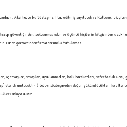
rundadır. Aksi halde bu Sözleşme ihlal edilmiş sayılacak ve Kullanıcı bilgilen
 ve hesap güvenliğinden, saklanmasından ve üçüncü kişilerin bilgisinden uzak 
zların zarar görmesindenfirma sorumlu tutulamaz.
, iç savaşlar, savaşlar, ayaklanmalar, halk hareketleri, seferberlik ilanı, gr
ebep” olarak anılacaktır.) dolayı sözleşmeden doğan yükümlülükler taraflarca
kleri askıya alınır.