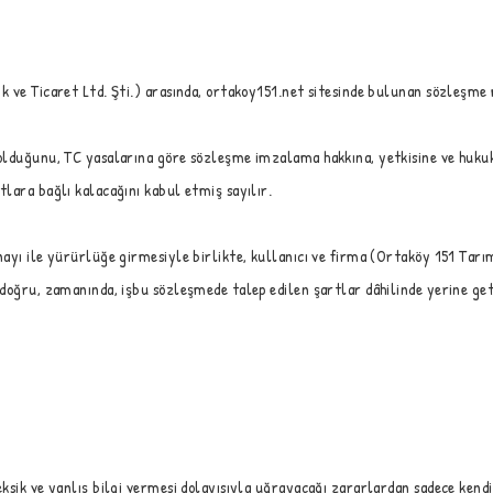
k ve Ticaret Ltd. Şti.) arasında, ortakoy151.net sitesinde bulunan sözleşme
olduğunu, TC yasalarına göre sözleşme imzalama hakkına, yetkisine ve hukuki
lara bağlı kalacağını kabul etmiş sayılır.
ayı ile yürürlüğe girmesiyle birlikte, kullanıcı ve firma (Ortaköy 151 Tarı
 doğru, zamanında, işbu sözleşmede talep edilen şartlar dâhilinde yerine ge
ksik ve yanlış bilgi vermesi dolayısıyla uğrayacağı zararlardan sadece kend