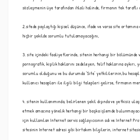
sözleşmenin üye tarafından ihlali halinde, firmanın tek taraflı 
2.sitede paylaştığı kişisel düşünce, ifade ve varsa site ortamın
hiçbir şekilde sorumlu tutulamayacağını,
3. site içindeki faaliyetlerinde, sitenin herhangi bir bölümünde 
pornografik, kişilik haklarını zedeleyen, telif haklarına aykır
sorumlu olduğunu ve bu durumda ‘Site’ yetkililerinin,bu hesapla
kullanıcı hesapları ile ilgili bilgi talepleri gelirse, firmanın m
4. sitenin kullanımında, belirlenen şekil dışında ve yetkisiz 
etmek amacına yönelik herhangi bir başka işlemde bulunmayacağı
için kullanılan Internet servis sağlayıcısının adı ve Internet Pr
sitesinin Internet adresi gibi birtakım bilgilerin, internet sit