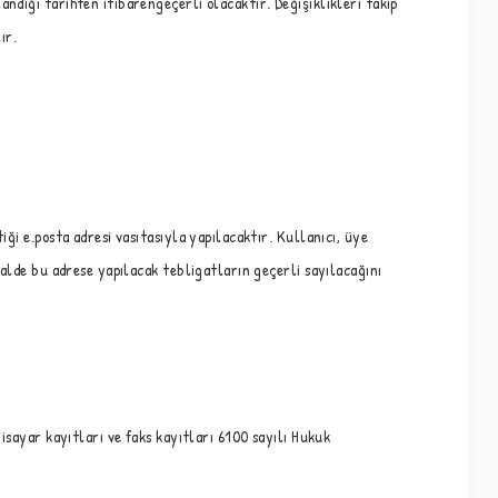
ndığı tarihten itibarengeçerli olacaktır. Değişiklikleri takip
ır.
ği e.posta adresi vasıtasıyla yapılacaktır. Kullanıcı, üye
halde bu adrese yapılacak tebligatların geçerli sayılacağını
isayar kayıtları ve faks kayıtları 6100 sayılı Hukuk