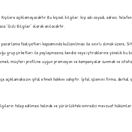
3. Kişilere açıklamayacaktır.Bu kişisel bilgiler; kişi adı-soyadı, adresi, telef
ca ‘Gizli Bilgiler’ olarak anılacaktır.
azarlama faaliyetleri kapsamında kullanılması ile sınırlı olmak üzere, Site’
uğu grup şirketleri ile paylaşmasına, kendisi veya iştiraklerine yönelik bu 
irlemek, müşteri profiline uygun promosyon ve kampanyalar sunmak ve istati
çe açıklamaksızın iptal etmek hakkını sahiptir. İptal işlemini firma, derhal iş
 bilgilerin talep edilmesi halinde ve yürürlükteki emredici mevzuat hüküml