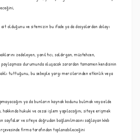
eceğini,
e ait olduğunu ve sitemizin bu ifade ya da dosyalardan dolayı
 haklarını zedeleyen, yanıltıcı, saldırgan, müstehcen,
ğını, paylaşması durumunda oluşacak zarardan tamamen kendisinin
 saklı tuttuğunu, bu sebeple yargı mercilerinden etkinlik veya
 yapmayacağını ya da bunların kaynak kodunu bulmak veya elde
 hakkında hukuki ve cezai işlem yapılacağını, siteye erişmek
şilen sayfalar ve siteye doğrudan bağlanılmasını sağlayan Web
çerçevesinde firma tarafından toplanabileceğini