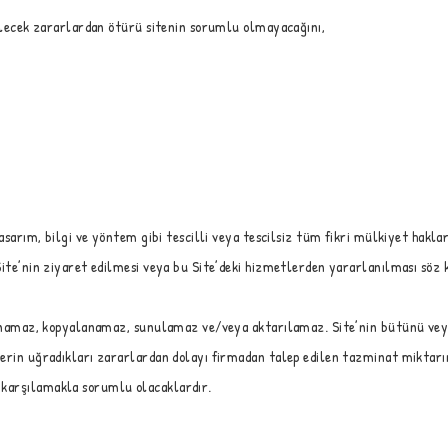
bilecek zararlardan ötürü sitenin sorumlu olmayacağını,
sarım, bilgi ve yöntem gibi tescilli veya tescilsiz tüm fikri mülkiyet hakları 
Site’nin ziyaret edilmesi veya bu Site’deki hizmetlerden yararlanılması söz 
lanamaz, kopyalanamaz, sunulamaz ve/veya aktarılamaz. Site’nin bütünü veya b
lerin uğradıkları zararlardan dolayı firmadan talep edilen tazminat miktarı
 karşılamakla sorumlu olacaklardır.