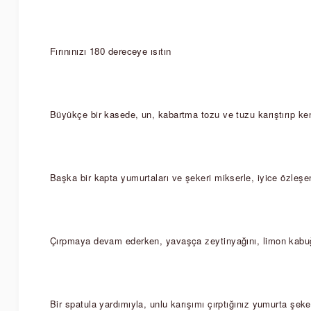
Fırınınızı 180 dereceye ısıtın  
Büyükçe bir kasede, un, kabartma tozu ve tuzu karıştırıp ken
Başka bir kapta yumurtaları ve şekeri mikserle, iyice özleşen
Çırpmaya devam ederken, yavaşça zeytinyağını, limon kabuğu
Bir spatula yardımıyla, unlu karışımı çırptığınız yumurta şeke