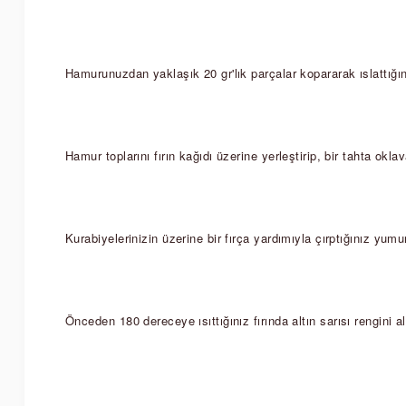
Hamurunuzdan yaklaşık 20 gr'lık parçalar kopararak ıslattığını
Hamur toplarını fırın kağıdı üzerine yerleştirip, bir tahta ok
Kurabiyelerinizin üzerine bir fırça yardımıyla çırptığınız yum
Önceden 180 dereceye ısıttığınız fırında altın sarısı rengini a