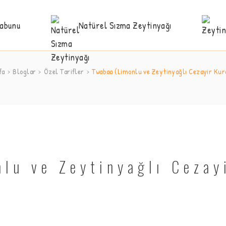
Sabunu
Natürel Sızma Zeytinyağı
fa
Bloglar
Özel Tarifler
Twabaa (Limonlu ve Zeytinyağlı Cezayir Kur
lu ve Zeytinyağlı Cezay