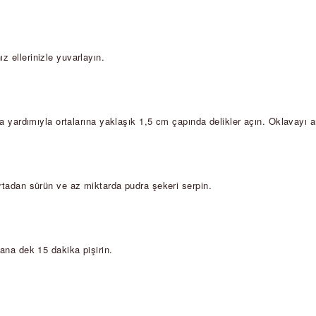
z ellerinizle yuvarlayın.  
lava yardımıyla ortalarına yaklaşık 1,5 cm çapında delikler açın. Oklavayı 
urtadan sürün ve az miktarda pudra şekeri serpin.  
lana dek 15 dakika pişirin.  