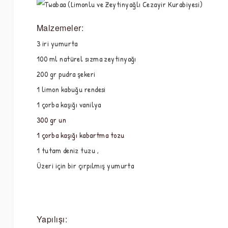
Malzemeler:
3 iri yumurta
100 ml natürel sızma zeytinyağı  
200 gr pudra şekeri  
1 limon kabuğu rendesi  
1 çorba kaşığı vanilya  
300 gr un  
1 çorba kaşığı kabartma tozu  
1 tutam deniz tuzu ,
Üzeri için bir çırpılmış yumurta
Yapılışı: