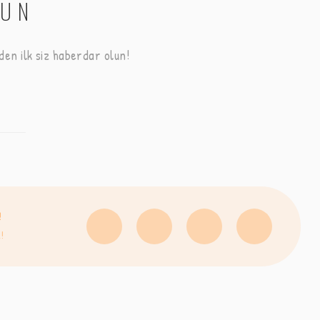
LUN
en ilk siz haberdar olun!
!
!